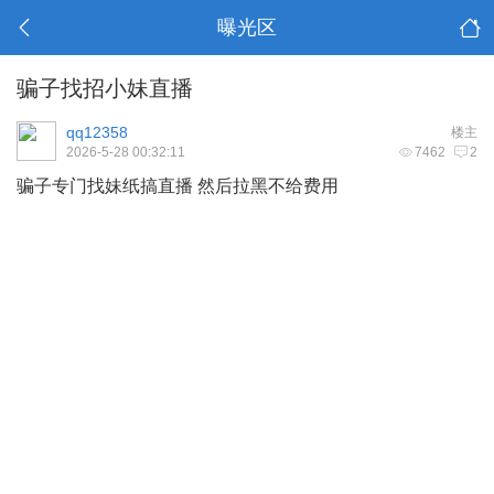
曝光区
骗子找招小妹直播
qq12358
楼主
2026-5-28 00:32:11
7462
2
骗子专门找妹纸搞直播 然后拉黑不给费用