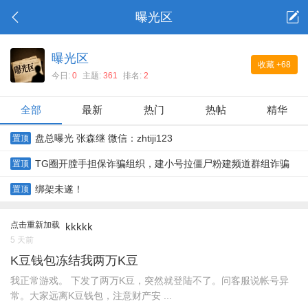
曝光区
曝光区
收藏
+68
今日:
0
主题:
361
排名:
2
全部
最新
热门
热帖
精华
盘总曝光 张森继 微信：zhtiji123
置顶
TG圈开膛手担保诈骗组织，建小号拉僵尸粉建频道群组诈骗
置顶
绑架未遂！
置顶
点击重新加载
kkkkk
5 天前
K豆钱包冻结我两万K豆
我正常游戏。 下发了两万K豆，突然就登陆不了。问客服说帐号异
常。大家远离K豆钱包，注意财产安 ...