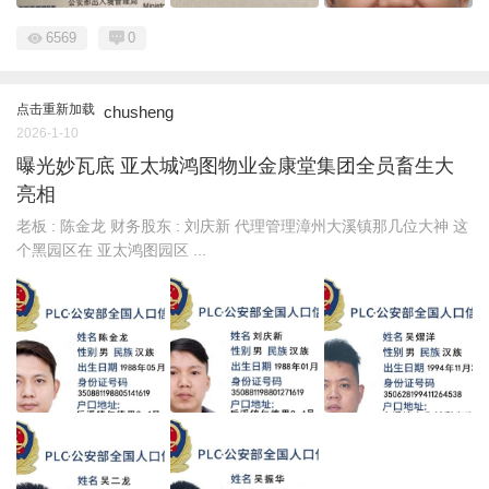
6569
0
点击重新加载
chusheng
2026-1-10
曝光妙瓦底 亚太城鸿图物业金康堂集团全员畜生大
亮相
老板 : 陈金龙 财务股东 : 刘庆新 代理管理漳州大溪镇那几位大神 这
个黑园区在 亚太鸿图园区 ...