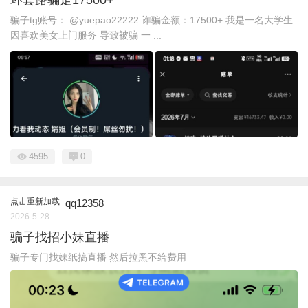
骗子tg账号： @yuepao22222 诈骗金额：17500+ 我是一名大学生
因喜欢美女上门服务 导致被骗 一 ...
4595
0
点击重新加载
qq12358
2026-5-28
骗子找招小妹直播
骗子专门找妹纸搞直播 然后拉黑不给费用