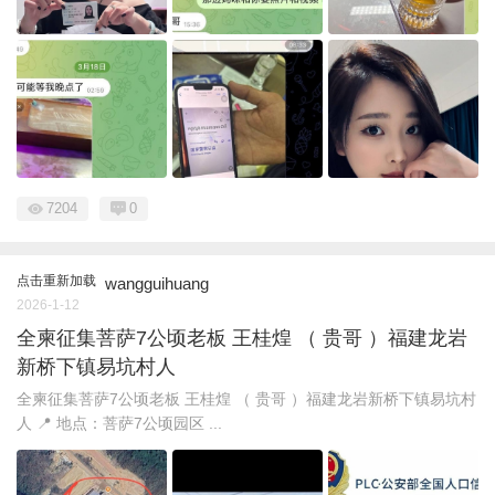
7204
0
点击重新加载
wangguihuang
2026-1-12
全柬征集菩萨7公顷老板 王桂煌 （ 贵哥 ）福建龙岩
新桥下镇易坑村人
全柬征集菩萨7公顷老板 王桂煌 （ 贵哥 ）福建龙岩新桥下镇易坑村
人 📍 地点：菩萨7公顷园区 ...