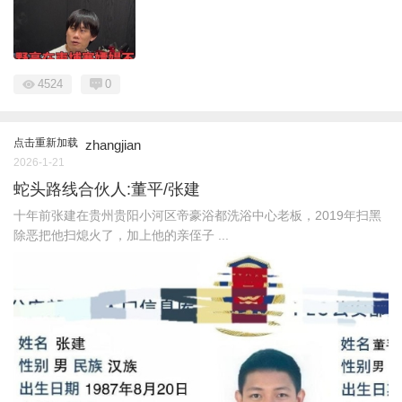
4524
0
点击重新加载
zhangjian
2026-1-21
蛇头路线合伙人:董平/张建
十年前张建在贵州贵阳小河区帝豪浴都洗浴中心老板，2019年扫黑
除恶把他扫熄火了，加上他的亲侄子 ...