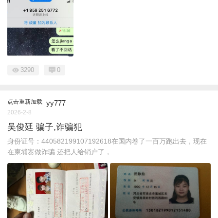
3290
0
点击重新加载
yy777
2026-2-8
吴俊廷 骗子,诈骗犯
身份证号：440582199107192618在国内卷了一百万跑出去，现在
在柬埔寨做诈骗 还把人给销户了， ...