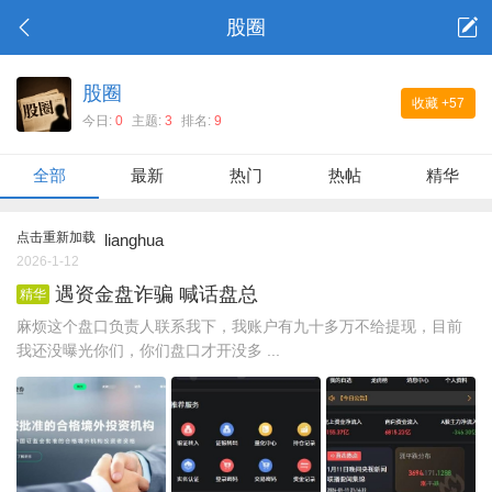
股圈
股圈
收藏
+57
今日:
0
主题:
3
排名:
9
全部
最新
热门
热帖
精华
点击重新加载
lianghua
2026-1-12
遇资金盘诈骗 喊话盘总
精华
麻烦这个盘口负责人联系我下，我账户有九十多万不给提现，目前
我还没曝光你们，你们盘口才开没多 ...