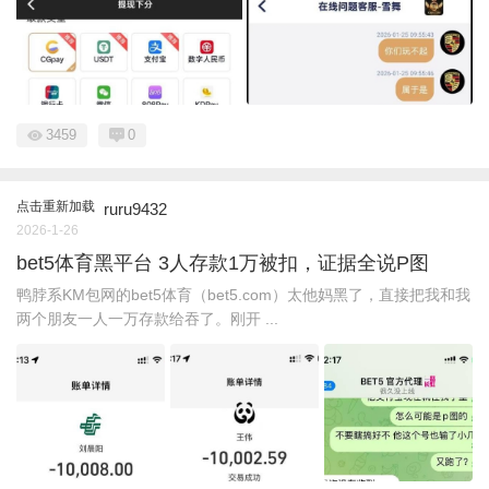
3459
0
点击重新加载
ruru9432
2026-1-26
bet5体育黑平台 3人存款1万被扣，证据全说P图
鸭脖系KM包网的bet5体育（bet5.com）太他妈黑了，直接把我和我
两个朋友一人一万存款给吞了。刚开 ...