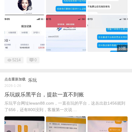
10图
5214
0
点击重新加载
乐玩
2026-1-26
乐玩娱乐黑平台，提款一直不到账
乐玩平台网址lewan88.com，一直在玩的平台，这丛出款1456就到
了656，还有800没到，客服第一次说 ...