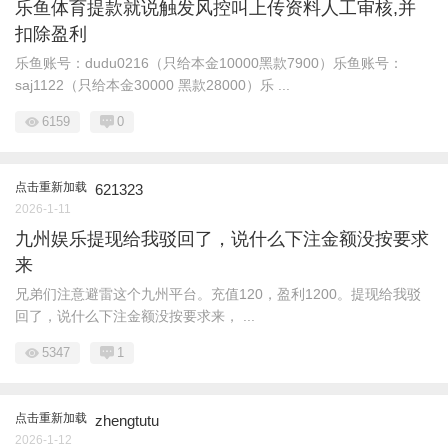
乐鱼体育提款就说触发风控叫上传资料人工审核,并
扣除盈利
乐鱼账号：dudu0216（只给本金10000黑款7900）乐鱼账号：
saj1122（只给本金30000 黑款28000）乐 ...
6159
0
点击重新加载
621323
2026-1-11
九州娱乐提现给我驳回了，说什么下注金额没按要求
来
兄弟们注意避雷这个九州平台。充值120，盈利1200。提现给我驳
回了，说什么下注金额没按要求来， ...
5347
1
点击重新加载
zhengtutu
2026-1-12