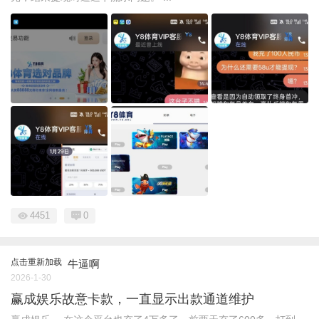
4451
0
点击重新加载
牛逼啊
2026-1-30
赢成娱乐故意卡款，一直显示出款通道维护