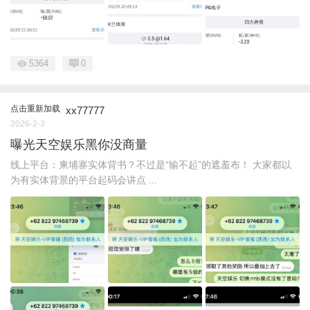
5364
0
点击重新加载
xx77777
2026-2-3
曝光天空娱乐黑你没商量
线上平台：柬埔寨实体背书？不过是“输不起”的遮羞布！ 大家都以
为有实体背景的平台起码会讲点 ...