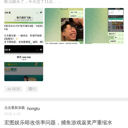
欧贝娱乐了，今天过了11点， ...
6636
0
点击重新加载
hongtu
2026-1-20
宏图娱乐暗改倍率问题，捕鱼游戏返奖严重缩水