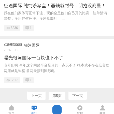
征途国际 纯纯杀猪盘！赢钱就封号，明抢没商量！
我在他们家体育正常下注，玩的全是他们自己开的比赛，注单清清
楚楚，没用任何外挂、没跨盘套利， ...
6236
1
点击重新加载
银河国际
2026-1-12
曝光银河国际一百块也下不了
老哥们啊 今年这个网赌平台是真的一点玩不了 根本就不存在信誉盘
网赌就是诈骗 前两天接到国际电 ...
6817
1
上一页
第5页
下一页
首页
论坛
发现
我的