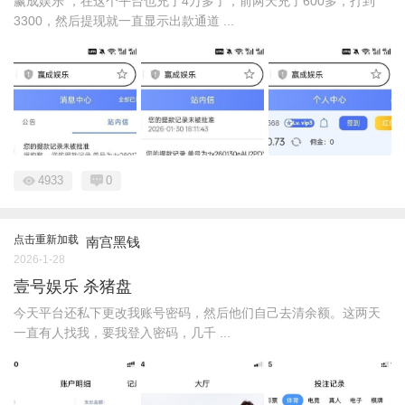
赢成娱乐 ，在这个平台也充了4万多了，前两天充了600多，打到
3300，然后提现就一直显示出款通道 ...
4933
0
点击重新加载
南宫黑钱
2026-1-28
壹号娱乐 杀猪盘
今天平台还私下更改我账号密码，然后他们自己去清余额。这两天
一直有人找我，要我登入密码，几千 ...