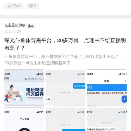
3341
0
点击重新加载
tiyu
2026-1-26
曝光斗鱼体育黑平台，30多万就一点理由不给直接明
着黑了？
斗鱼体育垃圾平台，是不是快倒闭了？赢了点钱就出款出不起了，
30多万就一点理由不给直接明着黑了 ...