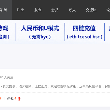
彩圈
币圈
股圈
悬赏
寻人
交流区
94 人关注
 - 真实案例、照片视频、证据汇总。欢迎理性曝光讨论，远离高风险平台，保
7
|
排名:
4