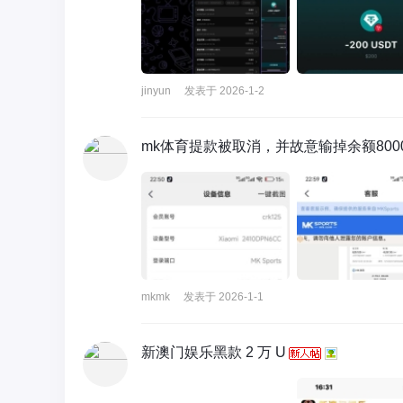
彩
jinyun
发表于 2026-1-2
mk体育提款被取消，并故意输掉余额800
圈
mkmk
发表于 2026-1-1
新澳门娱乐黑款 2 万 U
币