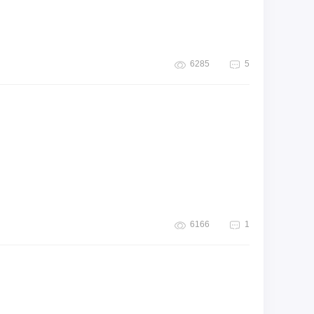
6285
5
6166
1