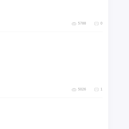
5788
0
5026
1