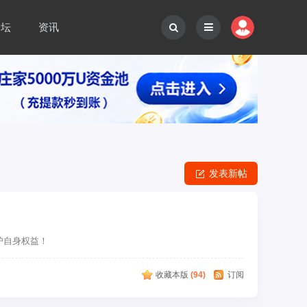
论坛
资讯
发表新帖
护自身权益！
收藏本版
(
94
)
|
订阅