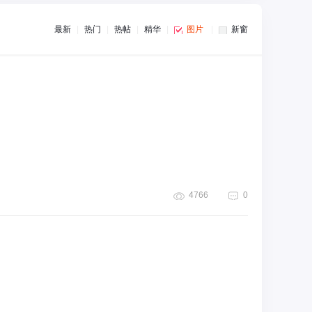
最新
|
热门
|
热帖
|
精华
|
图片
|
新窗
4766
0