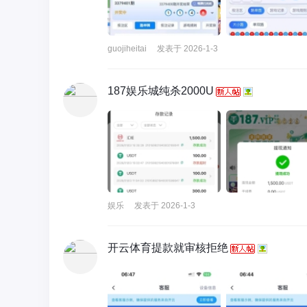
guojiheitai
发表于 2026-1-3
187娱乐城纯杀2000U
台
娱乐
发表于 2026-1-3
诈
开云体育提款就审核拒绝