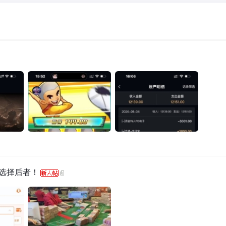
选择后者！