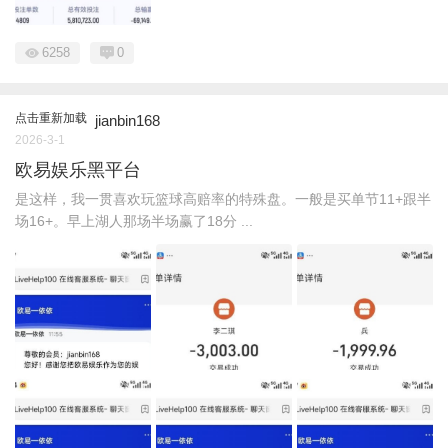
6258
0
点击重新加载
jianbin168
2026-3-1
欧易娱乐黑平台
是这样，我一贯喜欢玩篮球高赔率的特殊盘。一般是买单节11+跟半
场16+。早上湖人那场半场赢了18分 ...