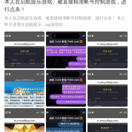
本人在启航娱乐游戏、被直接精准帐号控制游戏，进
行点杀！
本人在启航娱乐游戏、被直接精准帐号控制游戏，进行点杀！ 本人
昨天凌晨在启航娱乐，pg场馆的 ...