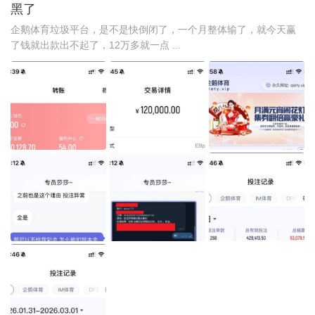
黑了
企鹅体育垃圾平台，是不是快倒闭了，一个月整体输了，就今天赢
了钱就出款出不起了，12万多就一点 ...