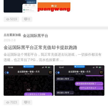
5019
0
点击重新加载
金运国际黑平台
2026-2-8
金运国际黑平台正常充值却卡提款跑路
金运国际这个博彩平台，我正常充值进去玩游戏，一切操作都没有
违规，也正常拉了PG，流水也按要求 ...
7023
0