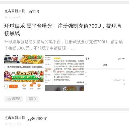
点击重新加载
hh123
2026-2-24
环球娱乐 黑平台曝光！注册强制充值700U，提现直
接黑钱
环球娱乐就是彻头彻尾的黑平台，注册就被要求充值700U，前后输
了接近5000元，不想玩了申请提现， ...
8058
0
点击重新加载
yy8648261
2026-2-18