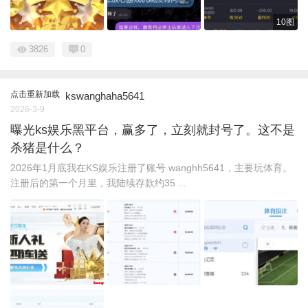
10图
3826
0
点击重新加载
kswanghaha5641
2026-3-9
曝光ks娱乐黑平台，赢多了，立刻就封号了。这不是
杀猪是什么？
2026年1月底我在KS娱乐注册了账号 wanghh5641，主要玩体育。
注册后的第一个月里，我陆续存款约35 ...