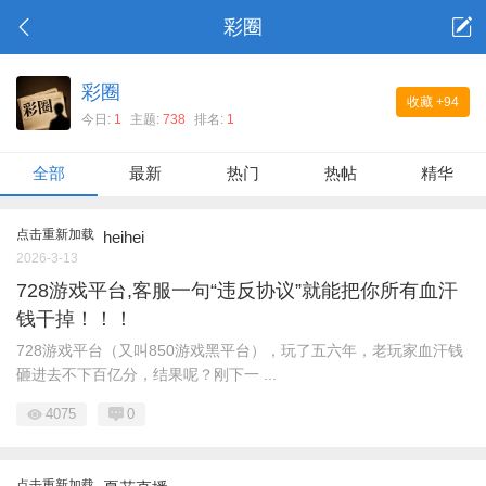
彩圈
彩圈
收藏
+94
今日:
1
主题:
738
排名:
1
全部
最新
热门
热帖
精华
点击重新加载
heihei
2026-3-13
728游戏平台,客服一句“违反协议”就能把你所有血汗
钱干掉！！！
728游戏平台（又叫850游戏黑平台），玩了五六年，老玩家血汗钱
砸进去不下百亿分，结果呢？刚下一 ...
4075
0
点击重新加载