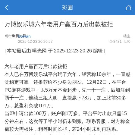
彩圈
万博娱乐城六年老用户赢百万后出款被拒
点击重新加载
bowan
楼主
2025-12-23 20:20:57
8431
0
[ 本帖最后由 曝光网 于 2025-12-23 20:26 编辑 ]
六年老用户赢百万后出款被拒
本人已在万博娱乐城平台玩了六年，经营称10余年，一直感
觉稳定可靠，还推荐给不少身边朋友。12月22日，在平台
PG麻将游戏中，以5万元本金起步，先一千一注，后加注到
两千一注，连续三组大胡，直接赢下78万，加上此前30多
万，总盈利突破101万。
当即申请出款100万，账户剩1万多。平台平时出款只需15
分钟左右，这次等了半小时仍未到账。联系客服，对方称金
额较大需核注，稍等时间长些，若24小时未到再联系。