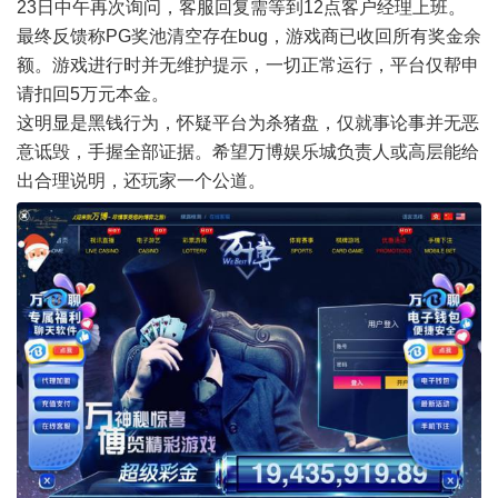
23日中午再次询问，客服回复需等到12点客户经理上班。
最终反馈称PG奖池清空存在bug，游戏商已收回所有奖金余
额。游戏进行时并无维护提示，一切正常运行，平台仅帮申
请扣回5万元本金。
这明显是黑钱行为，怀疑平台为杀猪盘，仅就事论事并无恶
意诋毁，手握全部证据。希望万博娱乐城负责人或高层能给
出合理说明，还玩家一个公道。