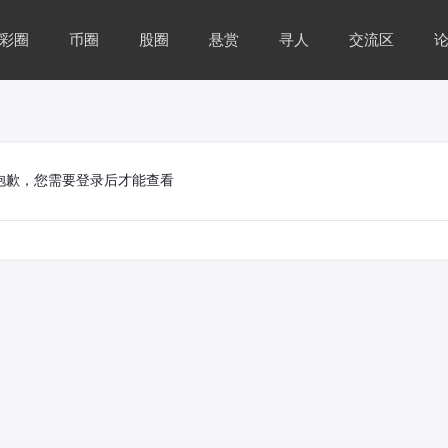
彩圈
币圈
股圈
悬赏
寻人
交流区
抱歉，您需要登录后才能查看