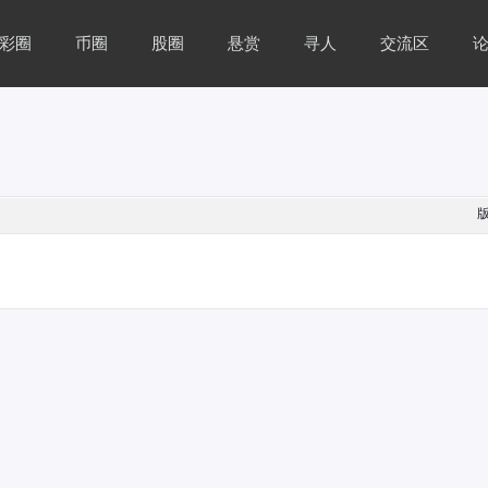
彩圈
币圈
股圈
悬赏
寻人
交流区