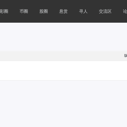
彩圈
币圈
股圈
悬赏
寻人
交流区